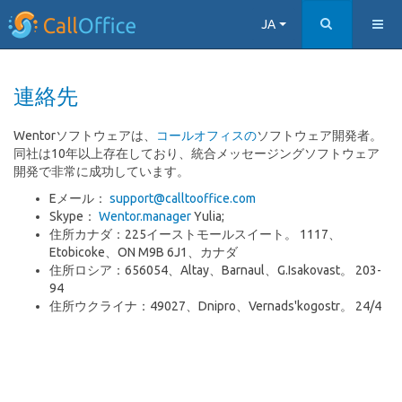
JA
連絡先
Wentorソフトウェアは、
コールオフィスの
ソフトウェア開発者。
同社は10年以上存在しており、統合メッセージングソフトウェア
開発で非常に成功しています。
Eメール：
support@calltooffice.com
Skype：
Wentor.manager
Yulia;
住所カナダ：225イーストモールスイート。 1117、
Etobicoke、ON M9B 6J1、カナダ
住所ロシア：656054、Altay、Barnaul、G.Isakovast。 203-
94
住所ウクライナ：49027、Dnipro、Vernads'kogostr。 24/4